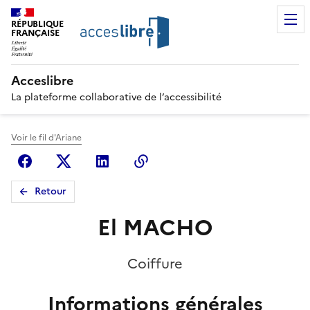
RÉPUBLIQUE
FRANÇAISE
Acceslibre
La plateforme collaborative de l’accessibilité
Voir le fil d'Ariane
Facebook
X (anciennement Twitter)
Linkedin
Copier le lien
Retour
El MACHO
Coiffure
Informations générales