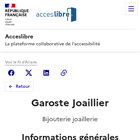
RÉPUBLIQUE
FRANÇAISE
Acceslibre
La plateforme collaborative de l’accessibilité
Voir le fil d'Ariane
Facebook
X (anciennement Twitter)
Linkedin
Copier le lien
Retour
Garoste Joaillier
Bijouterie joaillerie
Informations générales