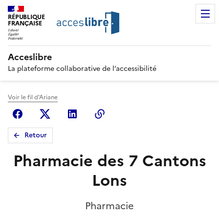
RÉPUBLIQUE
FRANÇAISE
Acceslibre
La plateforme collaborative de l’accessibilité
Voir le fil d'Ariane
Facebook
X (anciennement Twitter)
Linkedin
Copier le lien
Retour
Pharmacie des 7 Cantons
Lons
Pharmacie