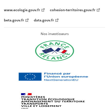
www.ecologie.gouv.fr
cohesion-territoires.gouv.fr
beta.gouv.fr
data.gouv.fr
Nos investisseurs