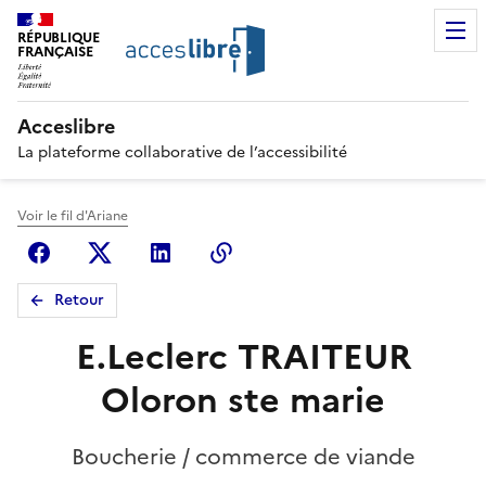
RÉPUBLIQUE
FRANÇAISE
Acceslibre
La plateforme collaborative de l’accessibilité
Voir le fil d'Ariane
Facebook
X (anciennement Twitter)
Linkedin
Copier le lien
Retour
E.Leclerc TRAITEUR
Oloron ste marie
Boucherie / commerce de viande