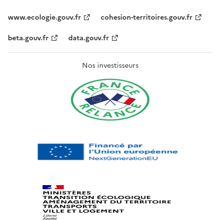
www.ecologie.gouv.fr
cohesion-territoires.gouv.fr
beta.gouv.fr
data.gouv.fr
Nos investisseurs