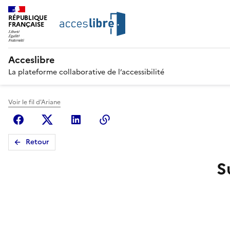
RÉPUBLIQUE
FRANÇAISE
Acceslibre
La plateforme collaborative de l’accessibilité
Voir le fil d'Ariane
Facebook
X (anciennement Twitter)
Linkedin
Copier le lien
Retour
S