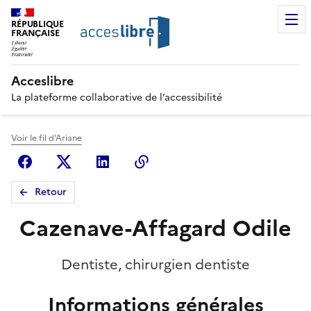
RÉPUBLIQUE
FRANÇAISE
Acceslibre
La plateforme collaborative de l’accessibilité
Voir le fil d'Ariane
Facebook
X (anciennement Twitter)
Linkedin
Copier le lien
Retour
Cazenave-Affagard Odile
Dentiste, chirurgien dentiste
Informations générales