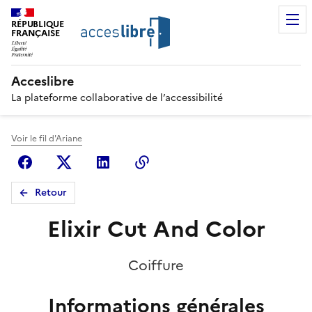
RÉPUBLIQUE
FRANÇAISE
Acceslibre
La plateforme collaborative de l’accessibilité
Voir le fil d'Ariane
Facebook
X (anciennement Twitter)
Linkedin
Copier le lien
Retour
Elixir Cut And Color
Coiffure
Informations générales