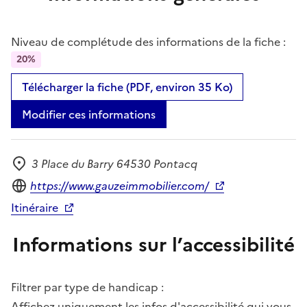
Niveau de complétude des informations de la fiche :
20%
Télécharger la fiche (PDF, environ 35 Ko)
Modifier ces informations
3 Place du Barry 64530 Pontacq
Adresse
Site internet
https://www.gauzeimmobilier.com/
Itinéraire
Informations sur l’accessibilité
Filtrer par type de handicap :
Affichez uniquement les infos d'accessibilité qui vous