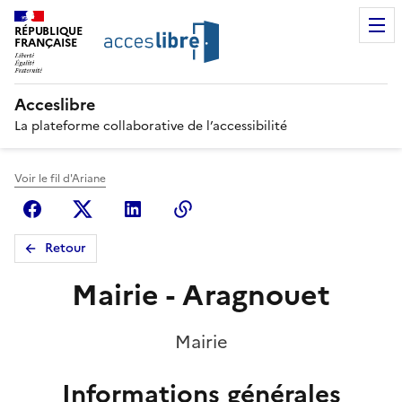
RÉPUBLIQUE
FRANÇAISE
Acceslibre
La plateforme collaborative de l’accessibilité
Voir le fil d'Ariane
Facebook
X (anciennement Twitter)
Linkedin
Copier le lien
Retour
Mairie - Aragnouet
Mairie
Informations générales