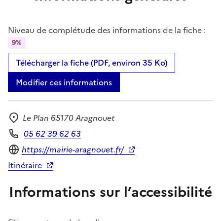
Niveau de complétude des informations de la fiche :
9%
Télécharger la fiche (PDF, environ 35 Ko)
Modifier ces informations
Le Plan 65170 Aragnouet
Adresse
05 62 39 62 63
Téléphone
Site internet
https://mairie-aragnouet.fr/
Itinéraire
Informations sur l’accessibilité