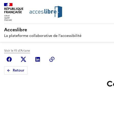
RÉPUBLIQUE
FRANÇAISE
Acceslibre
La plateforme collaborative de l’accessibilité
Voir le fil d'Ariane
Facebook
X (anciennement Twitter)
Linkedin
Copier le lien
Retour
C