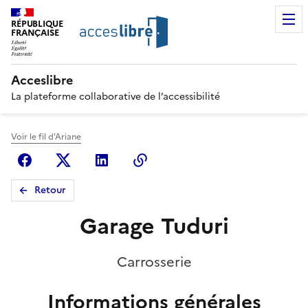
RÉPUBLIQUE
FRANÇAISE
Acceslibre
La plateforme collaborative de l’accessibilité
Voir le fil d'Ariane
Facebook
X (anciennement Twitter)
Linkedin
Copier le lien
Retour
Garage Tuduri
Carrosserie
Informations générales