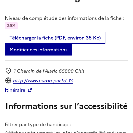
Niveau de complétude des informations de la fiche :
29%
Télécharger la fiche (PDF, environ 35 Ko)
Modifier ces informations
1 Chemin de l'Alaric 65800 Chis
Adresse
Site internet
http://www.eurorepar.fr/
Itinéraire
Informations sur l’accessibilité
Filtrer par type de handicap :
Affichez uniquement les infos d'accessibilité qui vous