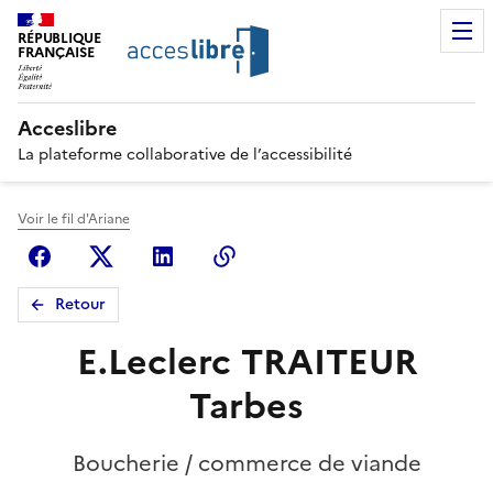
RÉPUBLIQUE
FRANÇAISE
Acceslibre
La plateforme collaborative de l’accessibilité
Voir le fil d'Ariane
Facebook
X (anciennement Twitter)
Linkedin
Copier le lien
Retour
E.Leclerc TRAITEUR
Tarbes
Boucherie / commerce de viande