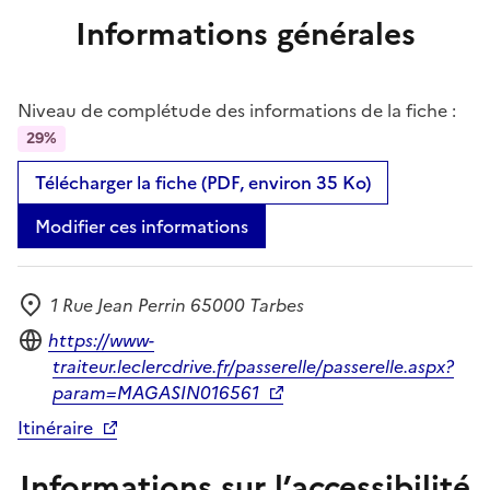
Informations générales
Niveau de complétude des informations de la fiche :
29%
Télécharger la fiche (PDF, environ 35 Ko)
Modifier ces informations
1 Rue Jean Perrin 65000 Tarbes
Adresse
Site internet
https://www-
traiteur.leclercdrive.fr/passerelle/passerelle.aspx?
param=MAGASIN016561
Itinéraire
Informations sur l’accessibilité