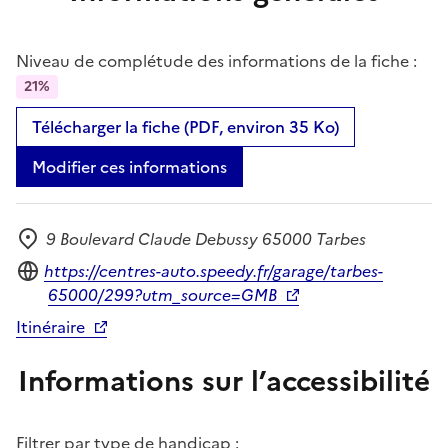
Niveau de complétude des informations de la fiche :
21%
Télécharger la fiche (PDF, environ 35 Ko)
Modifier ces informations
9 Boulevard Claude Debussy 65000 Tarbes
Adresse
Site internet
https://centres-auto.speedy.fr/garage/tarbes-
65000/299?utm_source=GMB
Itinéraire
Informations sur l’accessibilité
Filtrer par type de handicap :