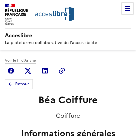
RÉPUBLIQUE
FRANÇAISE
Acceslibre
La plateforme collaborative de l’accessibilité
Voir le fil d'Ariane
Facebook
X (anciennement Twitter)
Linkedin
Copier le lien
Retour
Béa Coiffure
Coiffure
Informations générales