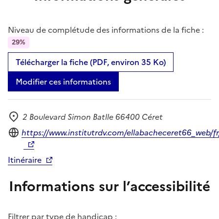
Niveau de complétude des informations de la fiche :
29%
Télécharger la fiche (PDF, environ 35 Ko)
Modifier ces informations
2 Boulevard Simon Batlle 66400 Céret
Adresse
Site internet
https://www.institutrdv.com/ellabacheceret66_web/f
Itinéraire
Informations sur l’accessibilité
Filtrer par type de handicap :