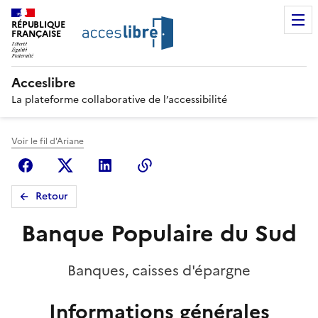
RÉPUBLIQUE
FRANÇAISE
Acceslibre
La plateforme collaborative de l’accessibilité
Voir le fil d'Ariane
Facebook
X (anciennement Twitter)
Linkedin
Copier le lien
Retour
Banque Populaire du Sud
Banques, caisses d'épargne
Informations générales