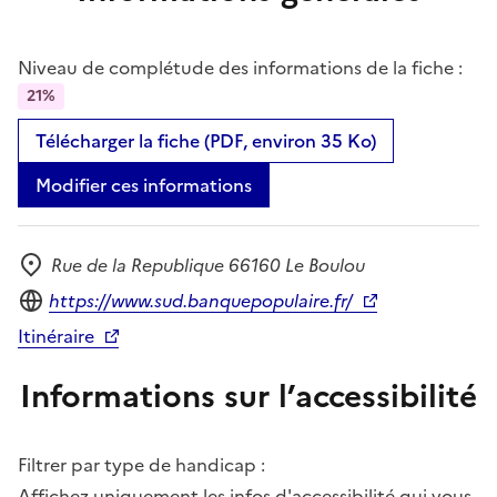
Niveau de complétude des informations de la fiche :
21%
Télécharger la fiche (PDF, environ 35 Ko)
Modifier ces informations
Rue de la Republique 66160 Le Boulou
Adresse
Site internet
https://www.sud.banquepopulaire.fr/
Itinéraire
Informations sur l’accessibilité
Filtrer par type de handicap :
Affichez uniquement les infos d'accessibilité qui vous