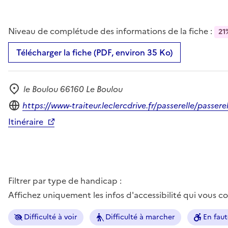
Niveau de complétude des informations de la fiche :
21
Télécharger la fiche (PDF, environ 35 Ko)
le Boulou 66160 Le Boulou
Adresse
Site internet
https://www-traiteur.leclercdrive.fr/passerelle/pas
Itinéraire
Filtrer par type de handicap :
Affichez uniquement les infos d'accessibilité qui vous 
Difficulté à voir
Difficulté à marcher
En faut