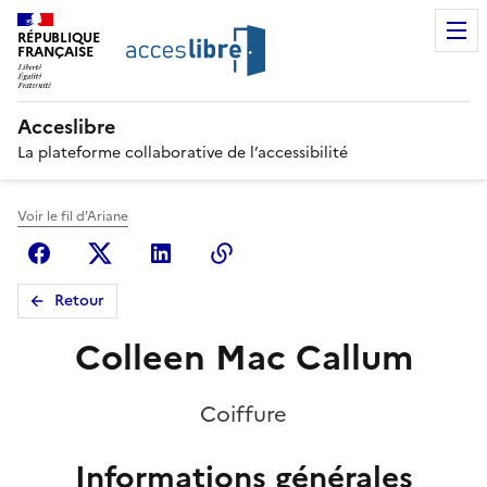
RÉPUBLIQUE
FRANÇAISE
Acceslibre
La plateforme collaborative de l’accessibilité
Voir le fil d'Ariane
Facebook
X (anciennement Twitter)
Linkedin
Copier le lien
Retour
Colleen Mac Callum
Coiffure
Informations générales