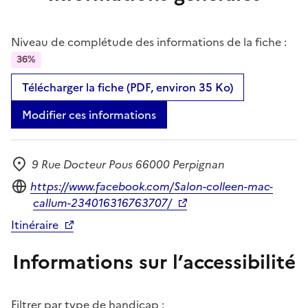
Niveau de complétude des informations de la fiche :
36%
Télécharger la fiche (PDF, environ 35 Ko)
Modifier ces informations
9 Rue Docteur Pous 66000 Perpignan
Adresse
Site internet
https://www.facebook.com/Salon-colleen-mac-
callum-234016316763707/
Itinéraire
Informations sur l’accessibilité
Filtrer par type de handicap :