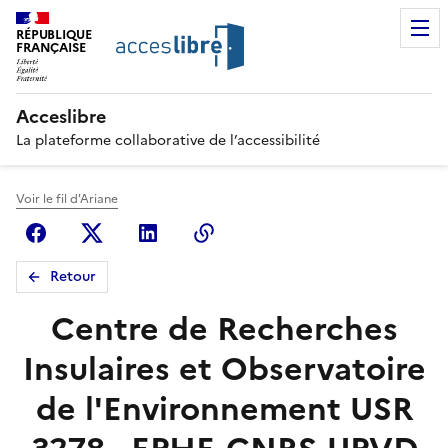
RÉPUBLIQUE
FRANÇAISE
Acceslibre
La plateforme collaborative de l’accessibilité
Voir le fil d'Ariane
Facebook
X (anciennement Twitter)
Linkedin
Copier le lien
Retour
Centre de Recherches
Insulaires et Observatoire
de l'Environnement USR