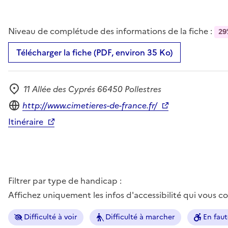
Niveau de complétude des informations de la fiche :
29
Télécharger la fiche (PDF, environ 35 Ko)
11 Allée des Cyprés 66450 Pollestres
Adresse
Site internet
http://www.cimetieres-de-france.fr/
Itinéraire
Filtrer par type de handicap :
Affichez uniquement les infos d'accessibilité qui vous 
Difficulté à voir
Difficulté à marcher
En faut