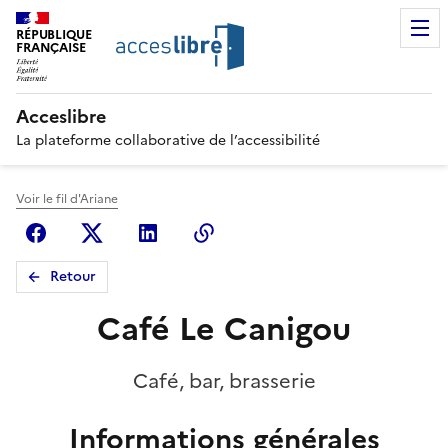
RÉPUBLIQUE
FRANÇAISE
Acceslibre
La plateforme collaborative de l’accessibilité
Voir le fil d'Ariane
Facebook
X (anciennement Twitter)
Linkedin
Copier le lien
Retour
Café Le Canigou
Café, bar, brasserie
Informations générales