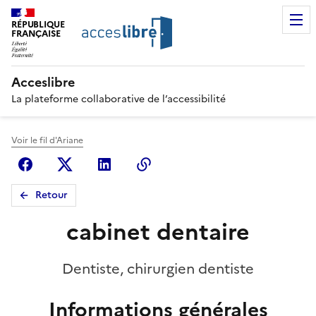
RÉPUBLIQUE
FRANÇAISE
Acceslibre
La plateforme collaborative de l’accessibilité
Voir le fil d'Ariane
Facebook
X (anciennement Twitter)
Linkedin
Copier le lien
Retour
cabinet dentaire
Dentiste, chirurgien dentiste
Informations générales