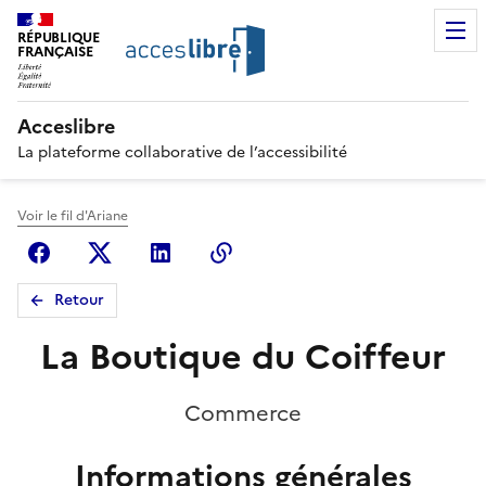
RÉPUBLIQUE
FRANÇAISE
Acceslibre
La plateforme collaborative de l’accessibilité
Voir le fil d'Ariane
Facebook
X (anciennement Twitter)
Linkedin
Copier le lien
Retour
La Boutique du Coiffeur
Commerce
Informations générales