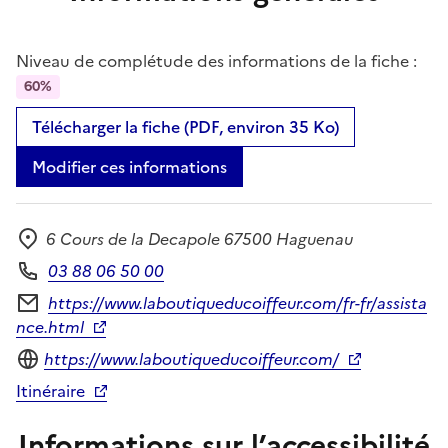
Niveau de complétude des informations de la fiche :
60%
Télécharger la fiche (PDF, environ 35 Ko)
Modifier ces informations
6 Cours de la Decapole 67500 Haguenau
Adresse
03 88 06 50 00
Téléphone
https://www.laboutiqueducoiffeur.com/fr-fr/assista
Formulaire de contact
nce.html
Site internet
https://www.laboutiqueducoiffeur.com/
Itinéraire
Informations sur l’accessibilité