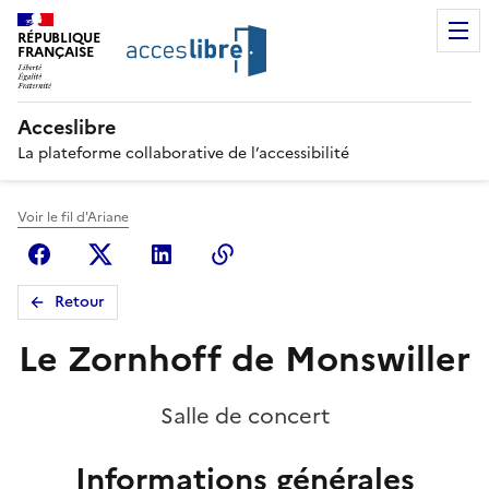
RÉPUBLIQUE
FRANÇAISE
Acceslibre
La plateforme collaborative de l’accessibilité
Voir le fil d'Ariane
Facebook
X (anciennement Twitter)
Linkedin
Copier le lien
Retour
Le Zornhoff de Monswiller
Salle de concert
Informations générales