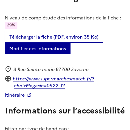
Niveau de complétude des informations de la fiche :
29%
Télécharger la fiche (PDF, environ 35 Ko)
Modifier ces informations
3 Rue Sainte-marie 67700 Saverne
Adresse
Site internet
https://www.supermarchesmatch.fr/?
choixMagasin=0922
Itinéraire
Informations sur l’accessibilité
Filtrer par type de handicap :