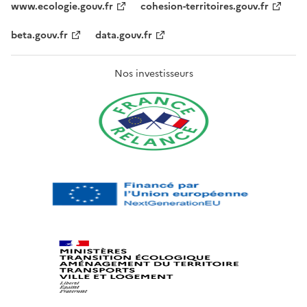
www.ecologie.gouv.fr
cohesion-territoires.gouv.fr
beta.gouv.fr
data.gouv.fr
Nos investisseurs