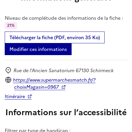
Niveau de complétude des informations de la fiche :
21%
Télécharger la fiche (PDF, environ 35 Ko)
Modifier ces informations
Rue de l'Ancien Sanatorium 67130 Schirmeck
Adresse
Site internet
https://www.supermarchesmatch.fr/?
choixMagasin=0967
Itinéraire
Informations sur l’accessibilité
Filtrer par type de handicap :