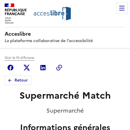
RÉPUBLIQUE
FRANÇAISE
Acceslibre
La plateforme collaborative de l’accessibilité
Voir le fil d'Ariane
Facebook
X (anciennement Twitter)
Linkedin
Copier le lien
Retour
Supermarché Match
Supermarché
Informations générales