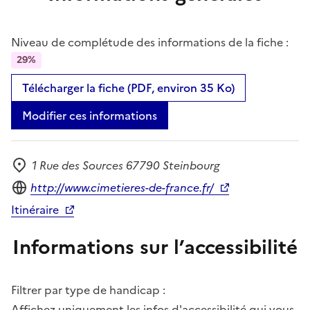
Niveau de complétude des informations de la fiche :
29%
Télécharger la fiche (PDF, environ 35 Ko)
Modifier ces informations
1 Rue des Sources 67790 Steinbourg
Adresse
Site internet
http://www.cimetieres-de-france.fr/
Itinéraire
Informations sur l’accessibilité
Filtrer par type de handicap :
Affichez uniquement les infos d'accessibilité qui vous