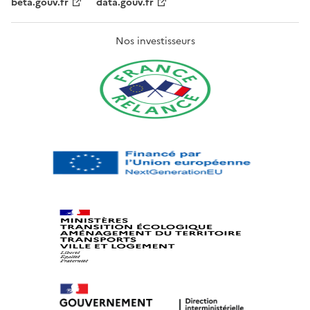
beta.gouv.fr
data.gouv.fr
Nos investisseurs