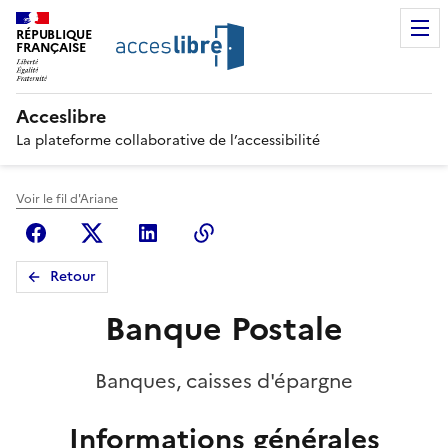
RÉPUBLIQUE
FRANÇAISE
Acceslibre
La plateforme collaborative de l’accessibilité
Voir le fil d'Ariane
Facebook
X (anciennement Twitter)
Linkedin
Copier le lien
Retour
Banque Postale
Banques, caisses d'épargne
Informations générales