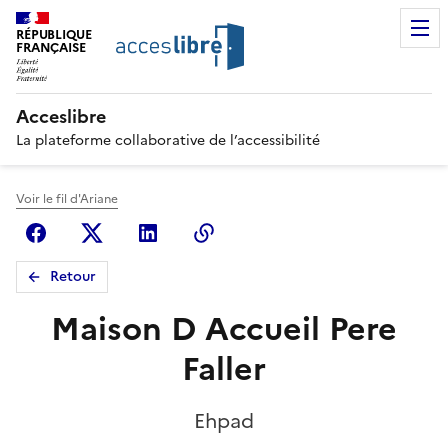
RÉPUBLIQUE
FRANÇAISE
Acceslibre
La plateforme collaborative de l’accessibilité
Voir le fil d'Ariane
Facebook
X (anciennement Twitter)
Linkedin
Copier le lien
Retour
Maison D Accueil Pere
Faller
Ehpad