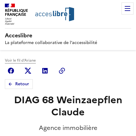
RÉPUBLIQUE
FRANÇAISE
Acceslibre
La plateforme collaborative de l’accessibilité
Voir le fil d'Ariane
Facebook
X (anciennement Twitter)
Linkedin
Copier le lien
Retour
DIAG 68 Weinzaepflen
Claude
Agence immobilière