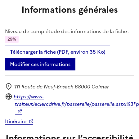
Informations générales
Niveau de complétude des informations de la fiche :
29%
Télécharger la fiche (PDF, environ 35 Ko)
Modifier ces informations
111 Route de Neuf-Brisach 68000 Colmar
Adresse
Site internet
https://www-
traiteur.leclercdrive.fr/passerelle/passerelle.
Itinéraire
Informations sur l’accessibilité