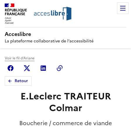
RÉPUBLIQUE
FRANÇAISE
Acceslibre
La plateforme collaborative de l’accessibilité
Voir le fil d'Ariane
Facebook
X (anciennement Twitter)
Linkedin
Copier le lien
Retour
E.Leclerc TRAITEUR
Colmar
Boucherie / commerce de viande