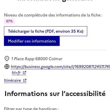
Niveau de complétude des informations de la fiche :
37%
Télécharger la fiche (PDF, environ 35 Ko)
Modifier ces informations
1 Place Rapp 68000 Colmar
Adresse
Site internet
https://business.google.com/site/l/169920811245117
hl=fr
Itinéraire
Informations sur l’accessibilité
Filtrer par type de handicap :