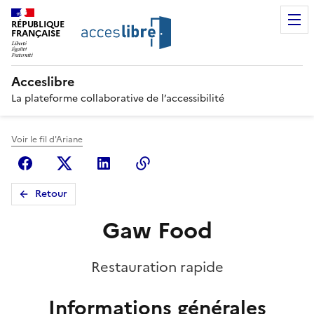
RÉPUBLIQUE
FRANÇAISE
Acceslibre
La plateforme collaborative de l’accessibilité
Voir le fil d'Ariane
Facebook
X (anciennement Twitter)
Linkedin
Copier le lien
Retour
Gaw Food
Restauration rapide
Informations générales