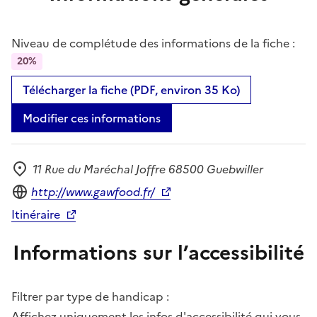
Niveau de complétude des informations de la fiche :
20%
Télécharger la fiche (PDF, environ 35 Ko)
Modifier ces informations
11 Rue du Maréchal Joffre 68500 Guebwiller
Adresse
Site internet
http://www.gawfood.fr/
Itinéraire
Informations sur l’accessibilité
Filtrer par type de handicap :
Affichez uniquement les infos d'accessibilité qui vous