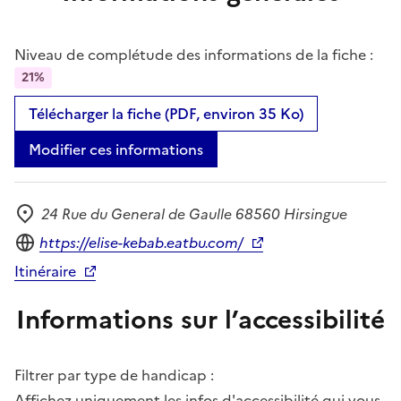
Niveau de complétude des informations de la fiche :
21%
Télécharger la fiche (PDF, environ 35 Ko)
Modifier ces informations
24 Rue du General de Gaulle 68560 Hirsingue
Adresse
Site internet
https://elise-kebab.eatbu.com/
Itinéraire
Informations sur l’accessibilité
Filtrer par type de handicap :
Affichez uniquement les infos d'accessibilité qui vous