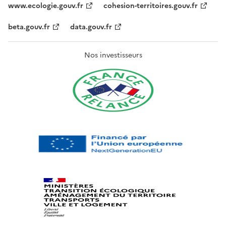
www.ecologie.gouv.fr
cohesion-territoires.gouv.fr
beta.gouv.fr
data.gouv.fr
Nos investisseurs