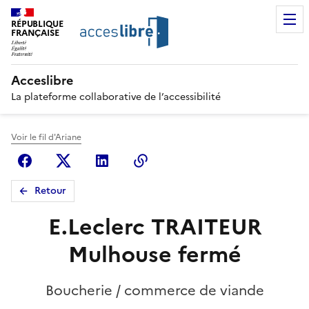
RÉPUBLIQUE
FRANÇAISE
Acceslibre
La plateforme collaborative de l’accessibilité
Voir le fil d'Ariane
Facebook
X (anciennement Twitter)
Linkedin
Copier le lien
Retour
E.Leclerc TRAITEUR
Mulhouse fermé
Boucherie / commerce de viande