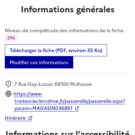
Informations générales
Niveau de complétude des informations de la fiche :
21%
Télécharger la fiche (PDF, environ 35 Ko)
Modifier ces informations
7 Rue Gay-Lussac 68100 Mulhouse
Adresse
Site internet
https://www-
traiteur.leclercdrive.fr/passerelle/passerelle.aspx?
param=MAGASIN036861
Itinéraire
Informations sur l’accessibilité