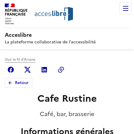
RÉPUBLIQUE
FRANÇAISE
Acceslibre
La plateforme collaborative de l’accessibilité
Voir le fil d'Ariane
Facebook
X (anciennement Twitter)
Linkedin
Copier le lien
Retour
Cafe Rustine
Café, bar, brasserie
Informations générales