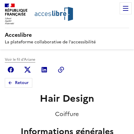
RÉPUBLIQUE
FRANÇAISE
Acceslibre
La plateforme collaborative de l’accessibilité
Voir le fil d'Ariane
Facebook
X (anciennement Twitter)
Linkedin
Copier le lien
Retour
Hair Design
Coiffure
Informations générales