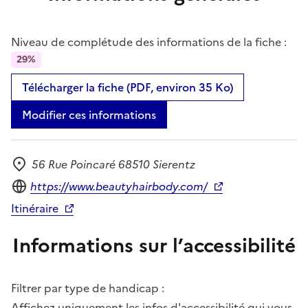
Niveau de complétude des informations de la fiche :
29%
Télécharger la fiche (PDF, environ 35 Ko)
Modifier ces informations
56 Rue Poincaré 68510 Sierentz
Adresse
Site internet
https://www.beautyhairbody.com/
Itinéraire
Informations sur l’accessibilité
Filtrer par type de handicap :
Affichez uniquement les infos d'accessibilité qui vous