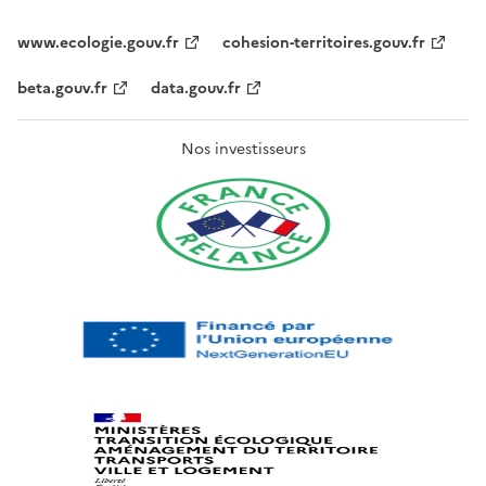
www.ecologie.gouv.fr
cohesion-territoires.gouv.fr
beta.gouv.fr
data.gouv.fr
Nos investisseurs