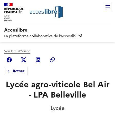
RÉPUBLIQUE
FRANÇAISE
Acceslibre
La plateforme collaborative de l’accessibilité
Voir le fil d'Ariane
Facebook
X (anciennement Twitter)
Linkedin
Copier le lien
Retour
Lycée agro-viticole Bel Air
- LPA Belleville
Lycée