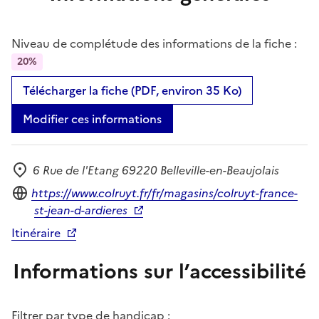
Niveau de complétude des informations de la fiche :
20%
Télécharger la fiche (PDF, environ 35 Ko)
Modifier ces informations
6 Rue de l'Etang 69220 Belleville-en-Beaujolais
Adresse
Site internet
https://www.colruyt.fr/fr/magasins/colruyt-france-
st-jean-d-ardieres
Itinéraire
Informations sur l’accessibilité
Filtrer par type de handicap :