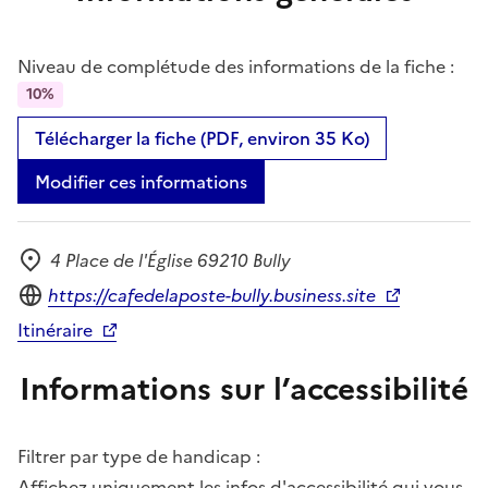
Niveau de complétude des informations de la fiche :
10%
Télécharger la fiche (PDF, environ 35 Ko)
Modifier ces informations
4 Place de l'Église 69210 Bully
Adresse
Site internet
https://cafedelaposte-bully.business.site
Itinéraire
Informations sur l’accessibilité
Filtrer par type de handicap :
Affichez uniquement les infos d'accessibilité qui vous