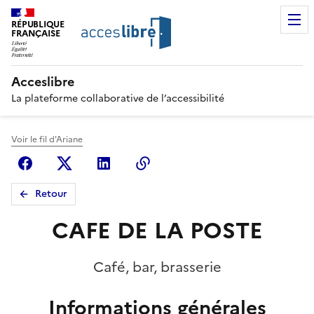
RÉPUBLIQUE
FRANÇAISE
Acceslibre
La plateforme collaborative de l’accessibilité
Voir le fil d'Ariane
Facebook
X (anciennement Twitter)
Linkedin
Copier le lien
Retour
CAFE DE LA POSTE
Café, bar, brasserie
Informations générales