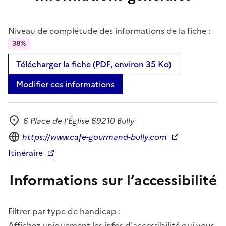
Niveau de complétude des informations de la fiche :
38%
Télécharger la fiche (PDF, environ 35 Ko)
Modifier ces informations
6 Place de l'Église 69210 Bully
Adresse
Site internet
https://www.cafe-gourmand-bully.com
Itinéraire
Informations sur l’accessibilité
Filtrer par type de handicap :
Affichez uniquement les infos d'accessibilité qui vous