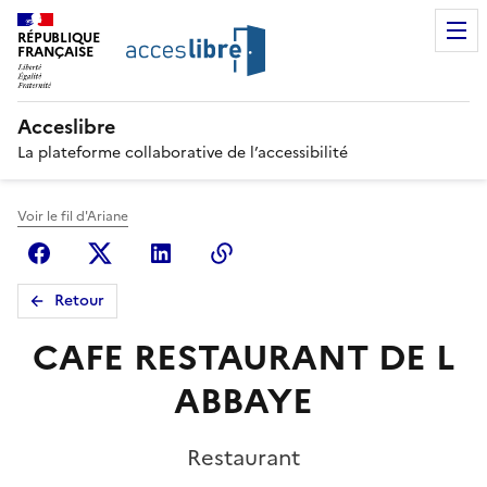
RÉPUBLIQUE
FRANÇAISE
Acceslibre
La plateforme collaborative de l’accessibilité
Voir le fil d'Ariane
Facebook
X (anciennement Twitter)
Linkedin
Copier le lien
Retour
CAFE RESTAURANT DE L
ABBAYE
Restaurant