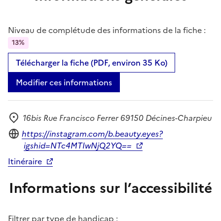
Niveau de complétude des informations de la fiche :
13%
Télécharger la fiche (PDF, environ 35 Ko)
Modifier ces informations
16bis Rue Francisco Ferrer 69150 Décines-Charpieu
Adresse
Site internet
https://instagram.com/b.beauty.eyes?
igshid=NTc4MTIwNjQ2YQ==
Itinéraire
Informations sur l’accessibilité
Filtrer par type de handicap :