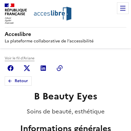
RÉPUBLIQUE
FRANÇAISE
Acceslibre
La plateforme collaborative de l’accessibilité
Voir le fil d'Ariane
Facebook
X (anciennement Twitter)
Linkedin
Copier le lien
Retour
B Beauty Eyes
Soins de beauté, esthétique
Informations générales