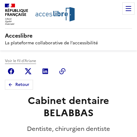
RÉPUBLIQUE
FRANÇAISE
Acceslibre
La plateforme collaborative de l’accessibilité
Voir le fil d'Ariane
Facebook
X (anciennement Twitter)
Linkedin
Copier le lien
Retour
Cabinet dentaire
BELABBAS
Dentiste, chirurgien dentiste