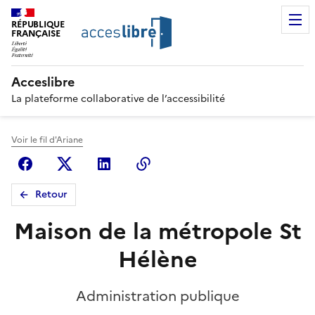
RÉPUBLIQUE
FRANÇAISE
Acceslibre
La plateforme collaborative de l’accessibilité
Voir le fil d'Ariane
Facebook
X (anciennement Twitter)
Linkedin
Copier le lien
Retour
Maison de la métropole St
Hélène
Administration publique