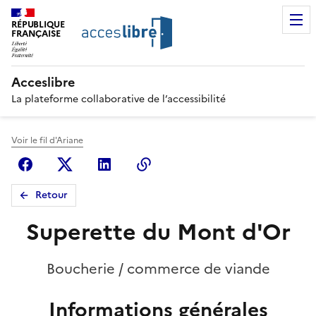
RÉPUBLIQUE
FRANÇAISE
Acceslibre
La plateforme collaborative de l’accessibilité
Voir le fil d'Ariane
Facebook
X (anciennement Twitter)
Linkedin
Copier le lien
Retour
Superette du Mont d'Or
Boucherie / commerce de viande
Informations générales