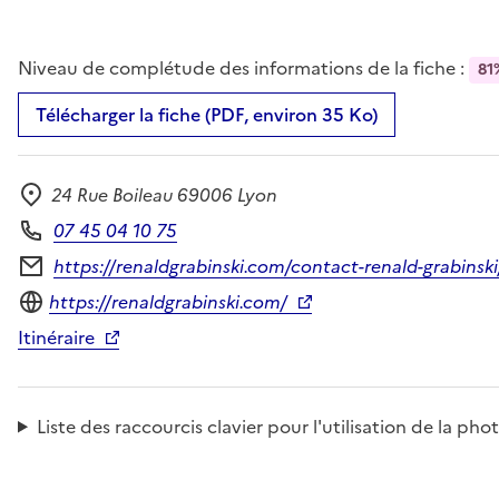
Niveau de complétude des informations de la fiche :
81
Télécharger la fiche (PDF, environ 35 Ko)
24 Rue Boileau 69006 Lyon
Adresse
07 45 04 10 75
Téléphone
https://renaldgrabinski.com/contact-renald-grabinski
Formulaire de contact
Site internet
https://renaldgrabinski.com/
Itinéraire
Liste des raccourcis clavier pour l'utilisation de la 