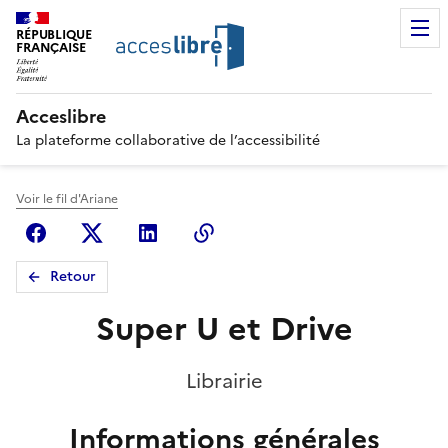
RÉPUBLIQUE
FRANÇAISE
Acceslibre
La plateforme collaborative de l’accessibilité
Voir le fil d'Ariane
Facebook
X (anciennement Twitter)
Linkedin
Copier le lien
Retour
Super U et Drive
Librairie
Informations générales