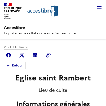
RÉPUBLIQUE
FRANÇAISE
Acceslibre
La plateforme collaborative de l’accessibilité
Voir le fil d'Ariane
Facebook
X (anciennement Twitter)
Linkedin
Copier le lien
Retour
Eglise saint Rambert
Lieu de culte
Informations générales