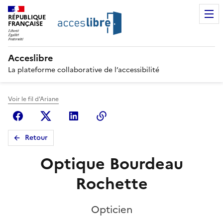
RÉPUBLIQUE
FRANÇAISE
Acceslibre
La plateforme collaborative de l’accessibilité
Voir le fil d'Ariane
Facebook
X (anciennement Twitter)
Linkedin
Copier le lien
Retour
Optique Bourdeau
Rochette
Opticien